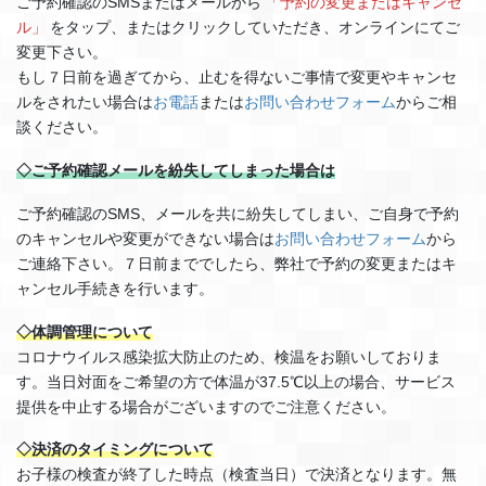
ご予約確認のSMSまたはメールから
「予約の変更またはキャンセ
ル」
をタップ、またはクリックしていただき、オンラインにてご
変更下さい。
もし７日前を過ぎてから、止むを得ないご事情で変更やキャンセ
ルをされたい場合は
お電話
または
お問い合わせフォーム
からご相
談ください。
◇ご予約確認メールを紛失してしまった場合は
ご予約確認のSMS、メールを共に紛失してしまい、ご自身で予約
のキャンセルや変更ができない場合は
お問い合わせフォーム
から
ご連絡下さい。７日前まででしたら、弊社で予約の変更またはキ
ャンセル手続きを行います。
◇体調管理について
コロナウイルス感染拡大防止のため、検温をお願いしておりま
す。当日対面をご希望の方で体温が37.5℃以上の場合、サービス
提供を中止する場合がございますのでご注意ください。
◇決済のタイミングについて
お子様の検査が終了した時点（検査当日）で決済となります。無