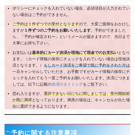
ポリシーにチェックを入れていない場合、必須項目が入力されてい
ない場合はご予約ができません。
ご予約は１件ずつでの受付となります
ので、大変ご面倒をおかけし
ますが
１件ずつのご予約をお願いいたします
。予約ができました
ら、「予約が確定され〜」というメールが届きますので、当日まで
大事にお持ち下さい。
お支払いは
基本的にカード決済
か現地にて現金でのお支払い
となり
ます。（カード情報の保存にチェックを入れていない場合は現地決
済となります。）
もしカード決済をご希望で既に予約をされた方は
一旦キャンセルしていただき、お手数ですがカード情報の保存にチ
ェックを入れてもう一度ご予約をお願いいたします。決済につきま
しては、以下に記載の
決済のタイミング
をご覧下さい。
恐れ入りますが、
選択できない日にちに関しましては、受付開始前
か既に満席
となっております。満席の場合は、キャンセルが出た場
合に選択できるようになります。
ご
予約に関する注意事項