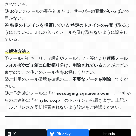
されている。
③ お使いのメールの受信箱または、
サーバーの容量がいっぱい
で
届かない。
④
特定のドメインを拒否している/特定のドメインのみ受け取る
よ
うにしている。URLの入ったメールを受け取らないように設定し
ている。
＜解決方法＞
①メールがセキュリティ設定やメールソフト等により
迷惑メール
フォルダやゴミ箱に自動振り分け、削除されている
ことがござい
ますので、お使いのメール内をお探しください。
②ご利用のメール環境を確認の上、
不要なデータを削除
してくだ
さい。
③ご予約確定メールは
「@messaging.squareup.com」
、当社か
らのご連絡は
「@nykc.co.jp」
のドメインから届きます。上記メ
ールアドレスが受信拒否されないよう設定をご確認ください。
Threads
X
Bluesky