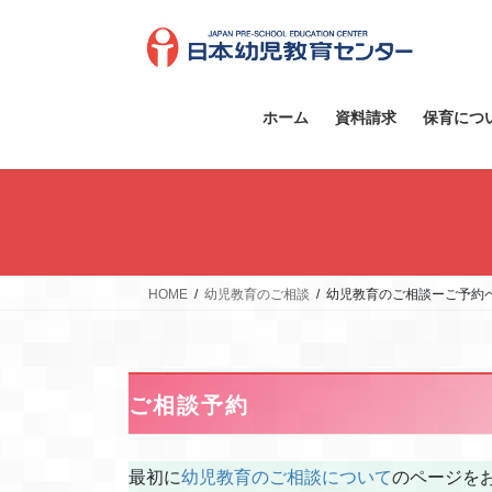
コ
ナ
ン
ビ
テ
ゲ
ン
ー
ツ
シ
ホーム
資料請求
保育につ
へ
ョ
ス
ン
キ
に
ッ
移
プ
動
HOME
幼児教育のご相談
幼児教育のご相談ーご予約
ご相談予約
最初に
幼児教育のご相談について
のページを