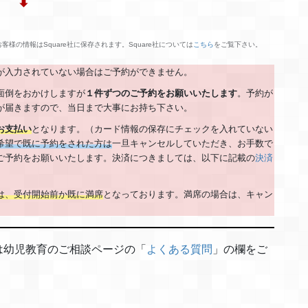
⬇︎
様の情報はSquare社に保存されます。Square社については
こちら
をご覧下さい。
が入力されていない場合はご予約ができません。
面倒をおかけしますが
１件ずつのご予約をお願いいたします
。予約が
が届きますので、当日まで大事にお持ち下さい。
お支払い
となります。（カード情報の保存にチェックを入れていない
希望で既に予約をされた方は
一旦キャンセルしていただき、お手数で
ご予約をお願いいたします。決済につきましては、以下に記載の
決済
は、受付開始前か既に満席
となっております。満席の場合は、キャン
は幼児教育のご相談ページの「
よくある質問
」の欄をご