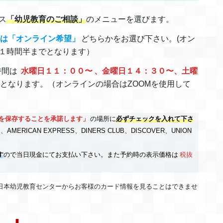
ス
「幼児教育のご相談」
のメニューを選びます。
たは「オンライン希望」
どちらかをお選び下さい。(オン
１時間半までとなります）
時間は
水曜日１１：００〜
、金曜日１４：３０〜、土曜
となります。（オンラインの場合はZOOMを使用して
を保存することを承諾します」
の場所に
必ずチェックを入れて下さ
ERICAN EXPRESS、DINERS CLUB、DISCOVER、UNION
す
ので当日現金にてお支払い下さい。また予約時の表示価格は
税抜
日本幼児教育センターからお客様のカード情報を見ることはできませ