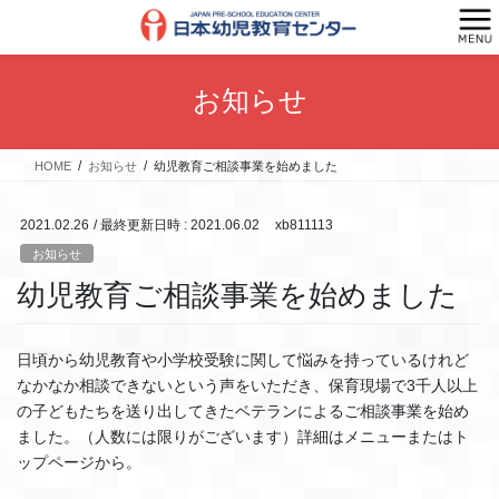
コ
ナ
ン
ビ
テ
ゲ
ン
ー
お知らせ
ツ
シ
へ
ョ
ス
ン
HOME
お知らせ
幼児教育ご相談事業を始めました
キ
に
ッ
移
プ
動
2021.02.26
/ 最終更新日時 :
2021.06.02
xb811113
お知らせ
幼児教育ご相談事業を始めました
日頃から幼児教育や小学校受験に関して悩みを持っているけれど
なかなか相談できないという声をいただき、保育現場で3千人以上
の子どもたちを送り出してきたベテランによるご相談事業を始め
ました。（人数には限りがございます）詳細はメニューまたはト
ップページから。